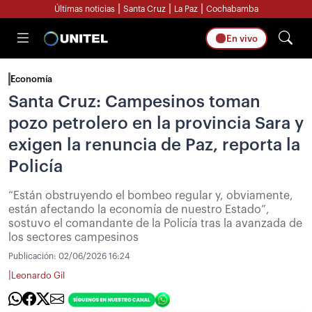
|
|
|
Últimas noticias
Santa Cruz
La Paz
Cochabamba
En vivo
Economía
Santa Cruz: Campesinos toman
pozo petrolero en la provincia Sara y
exigen la renuncia de Paz, reporta la
Policía
“Están obstruyendo el bombeo regular y, obviamente,
están afectando la economía de nuestro Estado”,
sostuvo el comandante de la Policía tras la avanzada de
los sectores campesinos
Publicación:
02/06/2026 16:24
|
Leonardo Gil