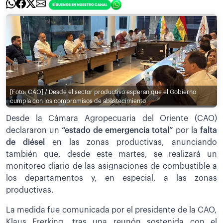
[Foto: CAO] / Desde el sector productivo esperan que el Gobierno
cumpla con los compromisos de abastecimiento
Desde la Cámara Agropecuaria del Oriente (CAO)
declararon un
“estado de emergencia total”
por la
falta
de diésel
en las zonas productivas, anunciando
también que, desde este martes, se realizará un
monitoreo diario de las asignaciones de combustible a
los departamentos y, en especial, a las zonas
productivas.
La medida fue comunicada por el presidente de la CAO,
Klaus Frerking, tras una reunón sostenida con el