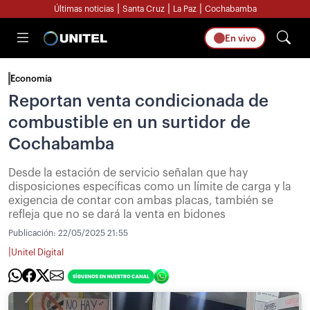
|
|
|
Últimas noticias
Santa Cruz
La Paz
Cochabamba
En vivo
Economía
Reportan venta condicionada de
combustible en un surtidor de
Cochabamba
Desde la estación de servicio señalan que hay
disposiciones específicas como un límite de carga y la
exigencia de contar con ambas placas, también se
refleja que no se dará la venta en bidones
Publicación:
22/05/2025 21:55
|
Unitel Digital