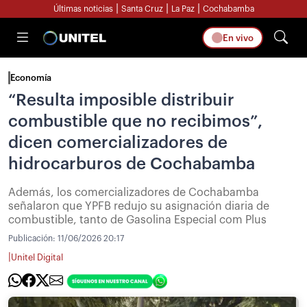
|
|
|
Últimas noticias
Santa Cruz
La Paz
Cochabamba
En vivo
Economía
“Resulta imposible distribuir
combustible que no recibimos”,
dicen comercializadores de
hidrocarburos de Cochabamba
Además, los comercializadores de Cochabamba
señalaron que YPFB redujo su asignación diaria de
combustible, tanto de Gasolina Especial com Plus
Publicación:
11/06/2026 20:17
|
Unitel Digital