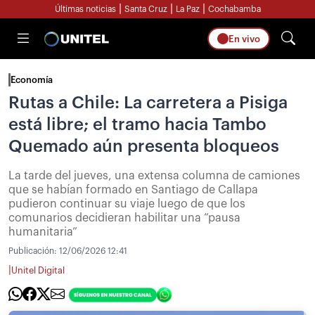
|
|
|
Últimas noticias
Santa Cruz
La Paz
Cochabamba
En vivo
Economía
Rutas a Chile: La carretera a Pisiga
está libre; el tramo hacia Tambo
Quemado aún presenta bloqueos
La tarde del jueves, una extensa columna de camiones
que se habían formado en Santiago de Callapa
pudieron continuar su viaje luego de que los
comunarios decidieran habilitar una “pausa
humanitaria”
Publicación:
12/06/2026 12:41
|
Unitel Digital