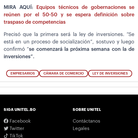
MIRA AQUÍ:
Equipos técnicos de gobernaciones se
reúnen por el 50-50 y se espera definición sobre
traspaso de competencias
Precisó que la primera será la ley de inversiones. “Se
está en un proceso de socialización”, sostuvo y luego
confirmó “
se comenzará la próxima semana con la de
inversiones”.
EMPRESARIOS
CÁMARA DE COMERCIO
LEY DE INVERSIONES
SIGA UNITEL.BO
SOBRE UNITEL
Facebook
Contáctanos
Twitter
Legales
TikTok