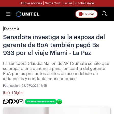
|
|
|
Últimas noticias
Santa Cruz
La Paz
Cochabamba
En vivo
Economía
Senadora investiga si la esposa del
gerente de BoA también pagó Bs
933 por el viaje Miami - La Paz
La senadora Claudia Mallón de APB Súmate señaló que
se prepara una denuncia penal en contra del gerente
BoA por los presuntos delitos de uso indebido de
influencias y conducta antieconómica
Publicación:
08/07/2026 16:45
|
Unitel Digital