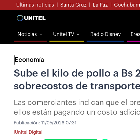
Últimas noticias
|
Santa Cruz
|
La Paz
|
Cochabam
Noticias
Unitel TV
Radio Disney
Ere
Economía
Sube el kilo de pollo a Bs
sobrecostos de transport
Las comerciantes indican que el pre
ellos están pagando un costo adicio
Publicación:
11/05/2026 07:31
|
Unitel Digital