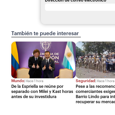
Dirección de correo electrónico
*
También te puede interesar
Mundo
Seguridad
Hace 1 hora
Hace 1 hora
De la Espriella se reúne por
Pese a las recomen
separado con Milei y Kast horas
comerciantes exigen
antes de su investidura
Barrio Lindo para in
recuperar su merca