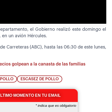
 departamento, el Gobierno realizó este domingo el
, en un avión Hércules.
de Carreteras (ABC), hasta las 06:30 de este lunes,
ecios golpean a la canasta de las familias
 POLLO
ESCASEZ DE POLLO
ÚLTIMO MOMENTO EN TU EMAIL
*
indica que es obligatorio