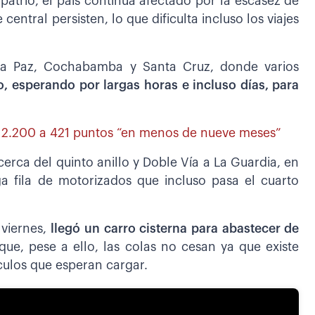
patrio, el país continúa afectado por la escasez de
e central persisten, lo que dificulta incluso los viajes
La Paz, Cochabamba y Santa Cruz, donde varios
, esperando por largas horas e incluso días, para
de 2.200 a 421 puntos “en menos de nueve meses”
erca del quinto anillo y Doble Vía a La Guardia, en
ga fila de motorizados que incluso pasa el cuarto
 viernes,
llegó un carro cisterna para abastecer de
ue, pese a ello, las colas no cesan ya que existe
ulos que esperan cargar.