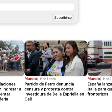
Mundo
Mundo
Hace 1 hora
Hace 2
daciones,
Partido de Petro denuncia
España lanza
 ingresar a
censura y protesta contra
Italia para q
tentar
investidura de De la Espriella en
fronterizos
dería
Cali