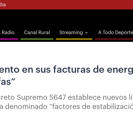
ba
s Radio
Canal Rural
Streaming
A Todo Deport
nto en sus facturas de energí
fas”
eto Supremo 5647 establece nuevos límit
ha denominado “factores de estabilizaci