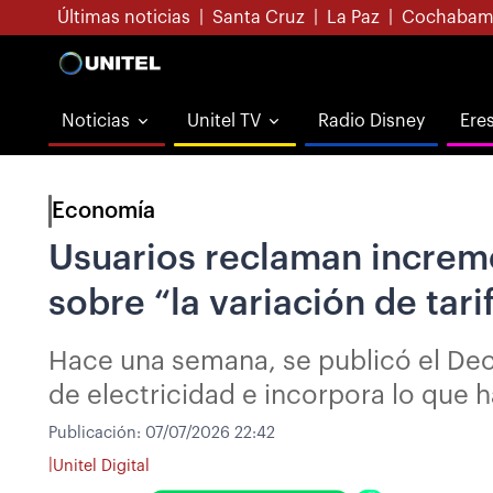
Últimas noticias
|
Santa Cruz
|
La Paz
|
Cochabam
Noticias
Unitel TV
Radio Disney
Ere
Economía
Usuarios reclaman increme
sobre “la variación de tari
Hace una semana, se publicó el Decr
de electricidad e incorpora lo que 
Publicación:
07/07/2026 22:42
|
Unitel Digital