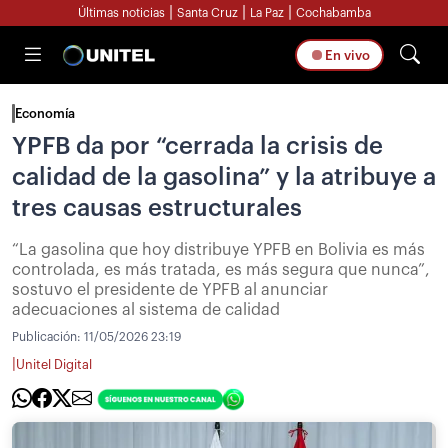
|
|
|
Últimas noticias
Santa Cruz
La Paz
Cochabamba
En vivo
Economía
YPFB da por “cerrada la crisis de
calidad de la gasolina” y la atribuye a
tres causas estructurales
“La gasolina que hoy distribuye YPFB en Bolivia es más
controlada, es más tratada, es más segura que nunca”,
sostuvo el presidente de YPFB al anunciar
adecuaciones al sistema de calidad
Publicación:
11/05/2026 23:19
|
Unitel Digital