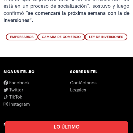
está en un proceso de socialización”, sostuvo y luego
confirmó “
se comenzará la próxima semana con la de
inversiones”.
EMPRESARIOS
CÁMARA DE COMERCIO
LEY DE INVERSIONES
SIGA UNITEL.BO
SOBRE UNITEL
Facebook
Contáctanos
Twitter
Legales
TikTok
Instagram
NOTICIAS
LO ÚLTIMO
Tendencias