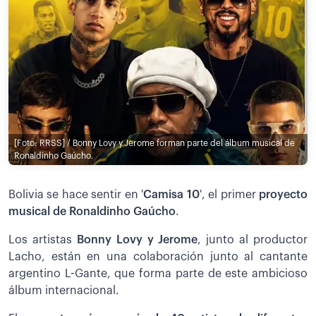
[Foto: RRSS] / Bonny Lovy y Jerome forman parte del álbum musical de
Ronaldinho Gaúcho.
Bolivia se hace sentir en '
Camisa 10
', el primer
proyecto
musical
de Ronaldinho Gaúcho
.
Los artistas
Bonny Lovy y Jerome
, junto al productor
Lacho, están en una colaboración junto al cantante
argentino L-Gante, que forma parte de este ambicioso
álbum internacional.