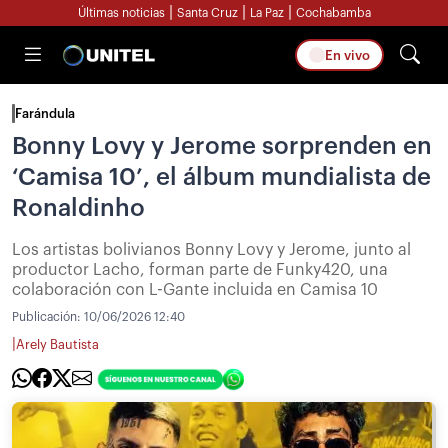
|
|
|
Últimas noticias
Santa Cruz
La Paz
Cochabamba
En vivo
Farándula
Bonny Lovy y Jerome sorprenden en
‘Camisa 10’, el álbum mundialista de
Ronaldinho
Los artistas bolivianos Bonny Lovy y Jerome, junto al
productor Lacho, forman parte de Funky420, una
colaboración con L-Gante incluida en Camisa 10
Publicación:
10/06/2026 12:40
|
Arely Bautista