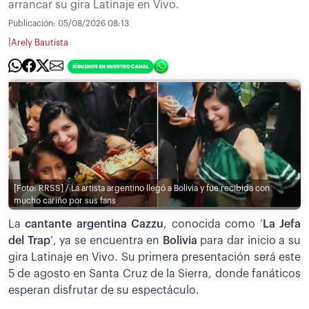
arrancar su gira Latinaje en Vivo.
Publicación:
05/08/2026 08:13
|
Arely Bautista
[Foto: RRSS] / La artista argentino llegó a Bolivia y fue recibida con
mucho cariño por sus fans
La
cantante argentina Cazzu
, conocida como ‘
La Jefa
del Trap
’, ya se encuentra en
Bolivia
para dar inicio a su
gira Latinaje en Vivo. Su primera presentación será este
5 de agosto en Santa Cruz de la Sierra, donde fanáticos
esperan disfrutar de su espectáculo.