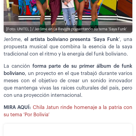
[Foto: UNITEL ] / Jerôme en La Revista presentando su tema ‘Saya Funk’
Jerôme,
el artista boliviano presenta
‘
Saya Funk
’, una
propuesta musical que combina la esencia de la saya
tradicional con el ritmo y la energía del funk boliviano.
La canción
forma parte de su primer álbum de funk
boliviano
, un proyecto en el que trabajó durante varios
meses con el objetivo de crear un sonido innovador
que mantenga vivas las raíces culturales del país, pero
con una proyección internacional.
MIRA AQUÍ:
Chila Jatun rinde homenaje a la patria con
su tema ‘Por Bolivia’