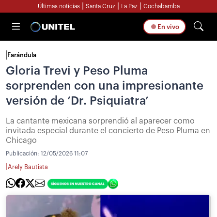
|
|
|
Últimas noticias
Santa Cruz
La Paz
Cochabamba
En vivo
Farándula
Gloria Trevi y Peso Pluma
sorprenden con una impresionante
versión de ‘Dr. Psiquiatra’
La cantante mexicana sorprendió al aparecer como
invitada especial durante el concierto de Peso Pluma en
Chicago
Publicación:
12/05/2026 11:07
|
Arely Bautista