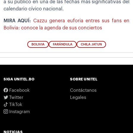
a su público en una de las fechas más significativas del
calendario cívico nacional.
MIRA AQUÍ:
Cazzu genera euforia entres sus fans en
Bolivia: conoce la agenda de sus conciertos
BOLIVIA
FARÁNDULA
CHILA JATUN
SIGA UNITEL.BO
SOBRE UNITEL
Facebook
Contáctanos
Twitter
Legales
TikTok
Instagram
NOTICIAS