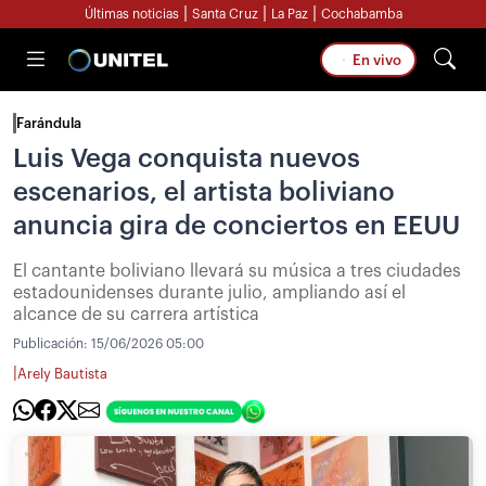
|
|
|
Últimas noticias
Santa Cruz
La Paz
Cochabamba
En vivo
Farándula
Luis Vega conquista nuevos
escenarios, el artista boliviano
anuncia gira de conciertos en EEUU
El cantante boliviano llevará su música a tres ciudades
estadounidenses durante julio, ampliando así el
alcance de su carrera artística
Publicación:
15/06/2026 05:00
|
Arely Bautista