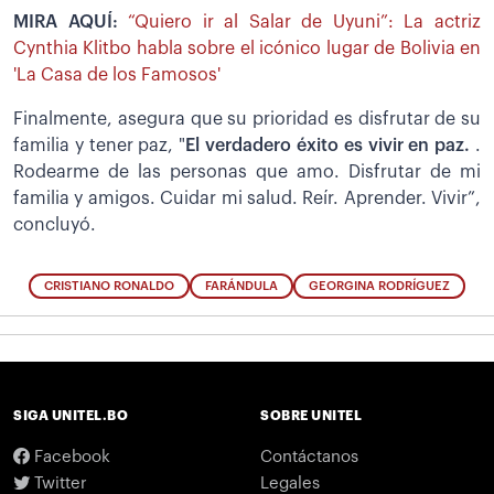
MIRA AQUÍ:
“Quiero ir al Salar de Uyuni”: La actriz
Cynthia Klitbo habla sobre el icónico lugar de Bolivia en
'La Casa de los Famosos'
Finalmente, asegura que su prioridad es disfrutar de su
familia y tener paz, "
El verdadero éxito es vivir en paz.
.
Rodearme de las personas que amo. Disfrutar de mi
familia y amigos. Cuidar mi salud. Reír. Aprender. Vivir”,
concluyó.
CRISTIANO RONALDO
FARÁNDULA
GEORGINA RODRÍGUEZ
SIGA UNITEL.BO
SOBRE UNITEL
Facebook
Contáctanos
Twitter
Legales