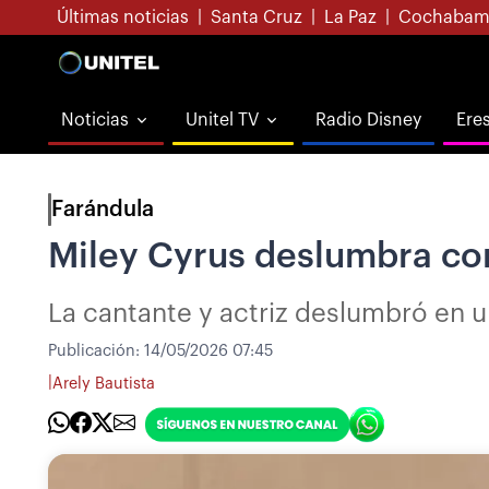
Últimas noticias
|
Santa Cruz
|
La Paz
|
Cochabam
Noticias
Unitel TV
Radio Disney
Ere
Farándula
Miley Cyrus deslumbra co
La cantante y actriz deslumbró en u
Publicación:
14/05/2026 07:45
|
Arely Bautista