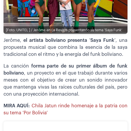
[Foto: UNITEL ] / Jerôme en La Revista presentando su tema ‘Saya Funk’
Jerôme,
el artista boliviano presenta
‘
Saya Funk
’, una
propuesta musical que combina la esencia de la saya
tradicional con el ritmo y la energía del funk boliviano.
La canción
forma parte de su primer álbum de funk
boliviano
, un proyecto en el que trabajó durante varios
meses con el objetivo de crear un sonido innovador
que mantenga vivas las raíces culturales del país, pero
con una proyección internacional.
MIRA AQUÍ:
Chila Jatun rinde homenaje a la patria con
su tema ‘Por Bolivia’