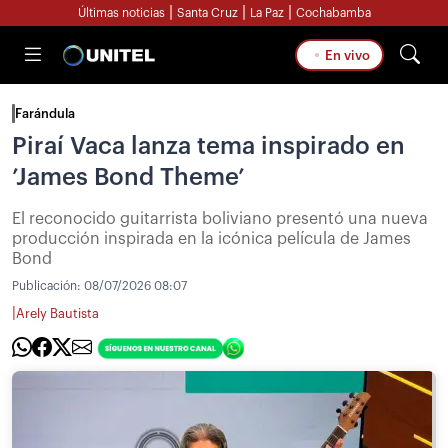
|
|
|
Últimas noticias
Santa Cruz
La Paz
Cochabamba
En vivo
Farándula
Piraí Vaca lanza tema inspirado en
’James Bond Theme’
El reconocido guitarrista boliviano presentó una nueva
producción inspirada en la icónica película de James
Bond
Publicación:
08/07/2026 08:07
|
Arely Bautista