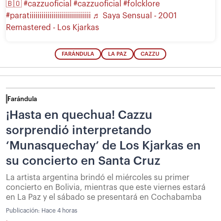
🇧🇴
#cazzuoficial
#cazzuoficial
#folcklore
#paratiiiiiiiiiiiiiiiiiiiiiiiiiiiiiii
♬ Saya Sensual - 2001
Remastered - Los Kjarkas
FARÁNDULA
LA PAZ
CAZZU
Farándula
¡Hasta en quechua! Cazzu
sorprendió interpretando
‘Munasquechay’ de Los Kjarkas en
su concierto en Santa Cruz
La artista argentina brindó el miércoles su primer
concierto en Bolivia, mientras que este viernes estará
en La Paz y el sábado se presentará en Cochabamba
Publicación:
Hace 4 horas