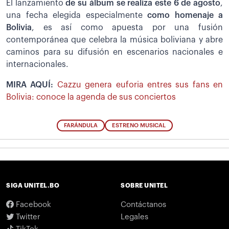
El lanzamiento
de su álbum se realiza este 6 de agosto
,
una fecha elegida especialmente
como homenaje a
Bolivia
, es así como apuesta por una fusión
contemporánea que celebra la música boliviana y abre
caminos para su difusión en escenarios nacionales e
internacionales.
MIRA AQUÍ:
Cazzu genera euforia entres sus fans en
Bolivia: conoce la agenda de sus conciertos
FARÁNDULA
ESTRENO MUSICAL
SIGA UNITEL.BO
SOBRE UNITEL
Facebook
Contáctanos
Twitter
Legales