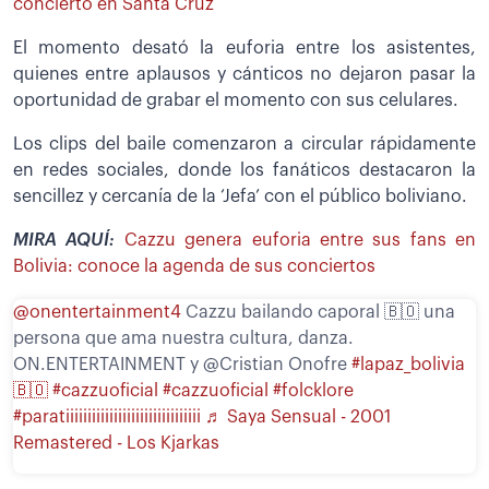
concierto en Santa Cruz
El momento desató la euforia entre los asistentes,
quienes entre aplausos y cánticos no dejaron pasar la
oportunidad de grabar el momento con sus celulares.
Los clips del baile comenzaron a circular rápidamente
en redes sociales, donde los fanáticos destacaron la
sencillez y cercanía de la ‘Jefa’ con el público boliviano.
MIRA AQUÍ:
Cazzu genera euforia entre sus fans en
Bolivia: conoce la agenda de sus conciertos
@onentertainment4
Cazzu bailando caporal 🇧🇴 una
persona que ama nuestra cultura, danza.
ON.ENTERTAINMENT y @Cristian Onofre
#lapaz_bolivia
🇧🇴
#cazzuoficial
#cazzuoficial
#folcklore
#paratiiiiiiiiiiiiiiiiiiiiiiiiiiiiiii
♬ Saya Sensual - 2001
Remastered - Los Kjarkas