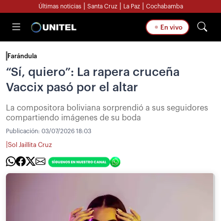
|
|
|
Últimas noticias
Santa Cruz
La Paz
Cochabamba
En vivo
Farándula
“Sí, quiero”: La rapera cruceña
Vaccix pasó por el altar
La compositora boliviana sorprendió a sus seguidores
compartiendo imágenes de su boda
Publicación:
03/07/2026 18:03
|
Sol Jaillita Cruz