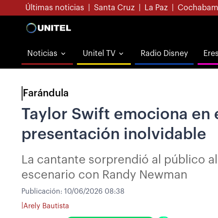
Últimas noticias
|
Santa Cruz
|
La Paz
|
Cochabam
Noticias
Unitel TV
Radio Disney
Ere
Farándula
Taylor Swift emociona en e
presentación inolvidable
La cantante sorprendió al público al
escenario con Randy Newman
Publicación:
10/06/2026 08:38
|
Arely Bautista