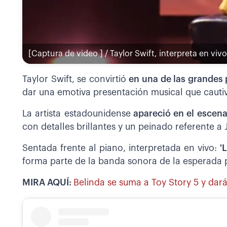
[Captura de video ] / Taylor Swift, interpreta en viv
Taylor Swift, se convirtió
en una de las grandes 
dar una emotiva presentación musical que cautivó
La artista estadounidense
apareció en el escena
con detalles brillantes y un peinado referente a J
Sentada frente al piano, interpretada en vivo:
'
forma parte de la banda sonora de la esperada p
MIRA AQUÍ:
Belinda se suma a Toy Story 5 y dará 