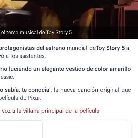
o el tema musical de Toy Story 5
protagonistas del estreno
mundial de
Toy Story 5
al
 a los asistentes.
rio luciendo un elegante vestido de color amarillo
essie.
Lo sabía, te conocía
', la nueva canción original que
elícula de Pixar.
voz a la villana principal de la película