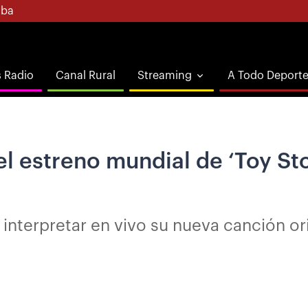
ba
s Radio
Canal Rural
Streaming
A Todo Deport
l estreno mundial de ‘Toy Sto
 interpretar en vivo su nueva canción ori