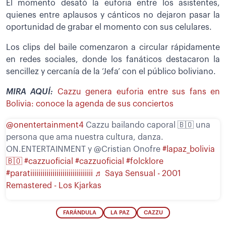
El momento desató la euforia entre los asistentes,
quienes entre aplausos y cánticos no dejaron pasar la
oportunidad de grabar el momento con sus celulares.
Los clips del baile comenzaron a circular rápidamente
en redes sociales, donde los fanáticos destacaron la
sencillez y cercanía de la ‘Jefa’ con el público boliviano.
MIRA AQUÍ:
Cazzu genera euforia entre sus fans en
Bolivia: conoce la agenda de sus conciertos
@onentertainment4
Cazzu bailando caporal 🇧🇴 una
persona que ama nuestra cultura, danza.
ON.ENTERTAINMENT y @Cristian Onofre
#lapaz_bolivia
🇧🇴
#cazzuoficial
#cazzuoficial
#folcklore
#paratiiiiiiiiiiiiiiiiiiiiiiiiiiiiiii
♬ Saya Sensual - 2001
Remastered - Los Kjarkas
FARÁNDULA
LA PAZ
CAZZU