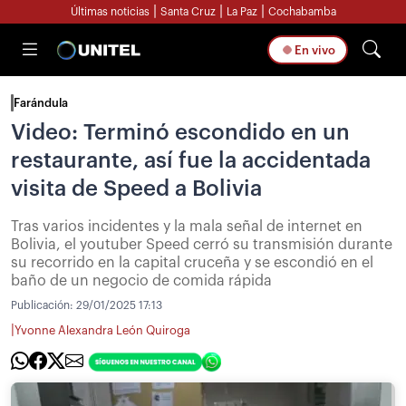
|
|
|
Últimas noticias
Santa Cruz
La Paz
Cochabamba
En vivo
Farándula
Video: Terminó escondido en un
restaurante, así fue la accidentada
visita de Speed a Bolivia
Tras varios incidentes y la mala señal de internet en
Bolivia, el youtuber Speed cerró su transmisión durante
su recorrido en la capital cruceña y se escondió en el
baño de un negocio de comida rápida
Publicación:
29/01/2025 17:13
|
Yvonne Alexandra León Quiroga