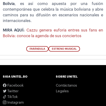
Bolivia
, es así como apuesta por una fusión
contemporánea que celebra la música boliviana y abre
caminos para su difusión en escenarios nacionales e
internacionales.
MIRA AQUÍ:
Cazzu genera euforia entres sus fans en
Bolivia: conoce la agenda de sus conciertos
FARÁNDULA
ESTRENO MUSICAL
SIGA UNITEL.BO
SOBRE UNITEL
Facebook
Contáctanos
Twitter
Legales
TikTok
Instagram