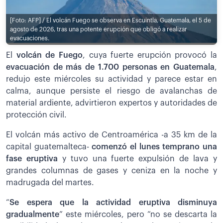
[Foto: AFP] / El volcán Fuego se observa en Escuintla, Guatemala, el 5 de
agosto de 2026, tras una potente erupción que obligó a realizar
evacuaciones.
El
volcán de Fuego
, cuya fuerte erupción provocó la
evacuación de más de 1.700 personas en Guatemala
,
redujo este miércoles su actividad y parece estar en
calma, aunque persiste el riesgo de avalanchas de
material ardiente, advirtieron expertos y autoridades de
protección civil.
El volcán más activo de Centroamérica -a 35 km de la
capital guatemalteca-
comenzó el lunes temprano una
fase eruptiva
y tuvo una fuerte expulsión de lava y
grandes columnas de gases y ceniza en la noche y
madrugada del martes.
“
Se espera que la actividad eruptiva disminuya
gradualmente
” este miércoles, pero “no se descarta la