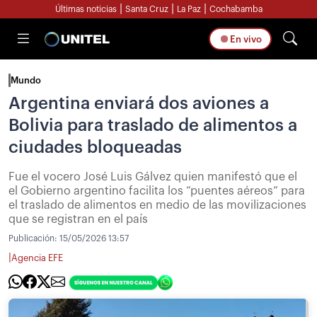
|
|
|
Últimas noticias
Santa Cruz
La Paz
Cochabamba
En vivo
Mundo
Argentina enviará dos aviones a
Bolivia para traslado de alimentos a
ciudades bloqueadas
Fue el vocero José Luis Gálvez quien manifestó que el
el Gobierno argentino facilita los “puentes aéreos” para
el traslado de alimentos en medio de las movilizaciones
que se registran en el país
Publicación:
15/05/2026 13:57
|
Agencia EFE