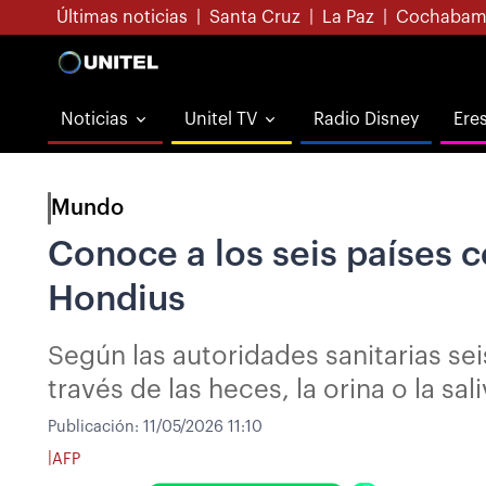
Últimas noticias
|
Santa Cruz
|
La Paz
|
Cochabam
Noticias
Unitel TV
Radio Disney
Ere
Mundo
Conoce a los seis países c
Hondius
Según las autoridades sanitarias sei
través de las heces, la orina o la s
Publicación:
11/05/2026 11:10
|
AFP