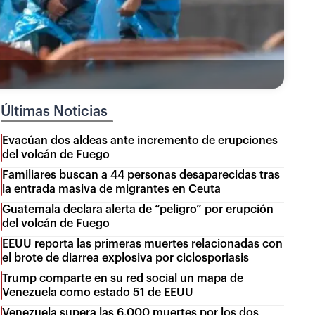
Últimas Noticias
Evacúan dos aldeas ante incremento de erupciones
del volcán de Fuego
Familiares buscan a 44 personas desaparecidas tras
la entrada masiva de migrantes en Ceuta
Guatemala declara alerta de “peligro” por erupción
del volcán de Fuego
EEUU reporta las primeras muertes relacionadas con
el brote de diarrea explosiva por ciclosporiasis
Trump comparte en su red social un mapa de
Venezuela como estado 51 de EEUU
Venezuela supera las 6.000 muertes por los dos