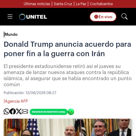
|
|
|
Últimas noticias
Santa Cruz
La Paz
Cochabamba
En vivo
Mundo
Donald Trump anuncia acuerdo para
poner fin a la guerra con Irán
El presidente estadounidense retiró así el jueves su
amenaza de lanzar nuevos ataques contra la república
islámica, al asegurar que se había encontrado un punto
común
Publicación:
12/06/2026 08:27
|
Agencia AFP