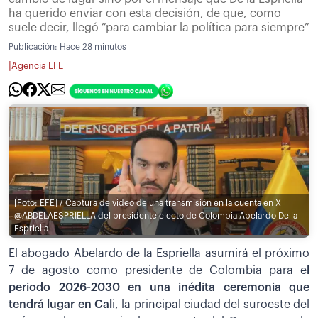
ha querido enviar con esta decisión, de que, como
suele decir, llegó “para cambiar la política para siempre”
Publicación:
Hace 28 minutos
|
Agencia EFE
[Foto: EFE] / Captura de video de una transmisión en la cuenta en X
@ABDELAESPRIELLA del presidente electo de Colombia Abelardo De la
Espriella
El abogado Abelardo de la Espriella asumirá el próximo
7 de agosto como presidente de Colombia para e
l
periodo 2026-2030 en una inédita ceremonia que
tendrá lugar en Cal
i, la principal ciudad del suroeste del