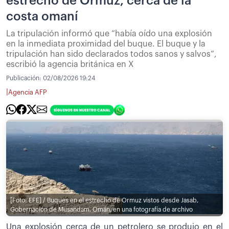
estrecho de Ormuz, cerca de la
costa omaní
La tripulación informó que “había oído una explosión
en la inmediata proximidad del buque. El buque y la
tripulación han sido declarados todos sanos y salvos”,
escribió la agencia británica en X
Publicación:
02/08/2026 19:24
|
Agencia AFP
[Foto: EFE] / Buques en el estrecho de Ormuz vistos desde Jasab,
Gobernación de Musandam, Omán, en una fotografía de archivo
Una explosión cerca de un petrolero se produjo en el