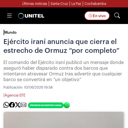
|
|
|
Últimas noticias
Santa Cruz
La Paz
Cochabamba
En vivo
Mundo
Ejército iraní anuncia que cierra el
estrecho de Ormuz “por completo”
El comando del Ejército iraní publicó un mensaje donde
aseguró haber disparado contra dos barcos que
intentaron atravesar Ormuz tras advertir que cualquier
barco se convertirá en “un objetivo”
Publicación:
10/06/2026 19:58
|
Agencia EFE