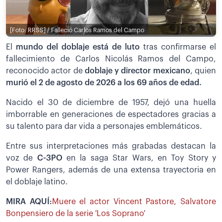
[Foto: RRSS] / Falleció Carlos Ramos del Campo
El
mundo del doblaje está de luto
tras confirmarse el
fallecimiento de Carlos Nicolás Ramos del Campo,
reconocido actor de
doblaje y director mexicano
, quien
m
urió el 2 de agosto de 2026 a los 69 años de edad.
Nacido el 30 de diciembre de 1957, dejó una huella
imborrable en generaciones de espectadores gracias a
su talento para dar vida a personajes emblemáticos.
Entre sus interpretaciones más grabadas destacan la
voz de
C-3PO
en la saga Star Wars,
en Toy Story y
Power Rangers, además de una extensa trayectoria en
el doblaje latino.
MIRA AQUÍ:
Muere el actor Vincent Pastore, Salvatore
Bonpensiero de la serie 'Los Soprano'