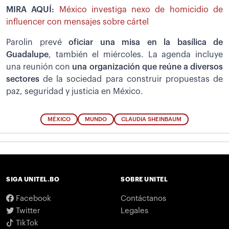
MIRA AQUÍ:
México investiga nexo de homicidio de
influencer con mensajes sobre cártel
Parolin prevé
oficiar una misa en la basílica de
Guadalupe
, también el miércoles. La agenda incluye
una reunión con
una organización que reúne a diversos
sectores
de la sociedad para construir propuestas de
paz, seguridad y justicia en México.
MÉXICO
MUNDO
CLAUDIA SHEINBAUM
SIGA UNITEL.BO
SOBRE UNITEL
Facebook
Contáctanos
Twitter
Legales
TikTok