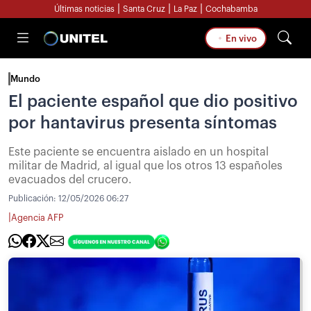
|
|
|
Últimas noticias
Santa Cruz
La Paz
Cochabamba
En vivo
Mundo
El paciente español que dio positivo
por hantavirus presenta síntomas
Este paciente se encuentra aislado en un hospital
militar de Madrid, al igual que los otros 13 españoles
evacuados del crucero.
Publicación:
12/05/2026 06:27
|
Agencia AFP