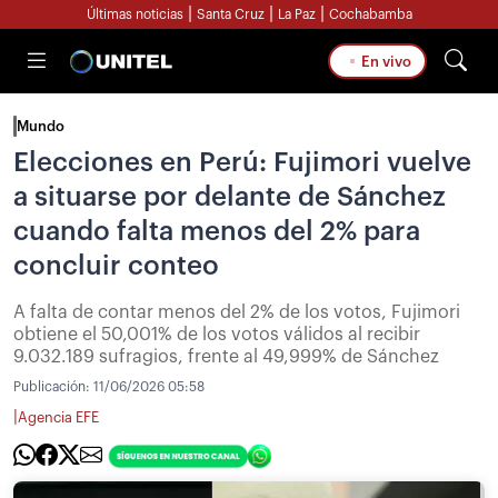
|
|
|
Últimas noticias
Santa Cruz
La Paz
Cochabamba
En vivo
Mundo
Elecciones en Perú: Fujimori vuelve
a situarse por delante de Sánchez
cuando falta menos del 2% para
concluir conteo
A falta de contar menos del 2% de los votos, Fujimori
obtiene el 50,001% de los votos válidos al recibir
9.032.189 sufragios, frente al 49,999% de Sánchez
Publicación:
11/06/2026 05:58
|
Agencia EFE