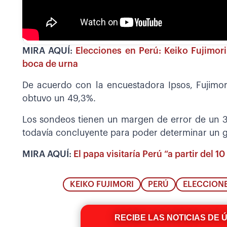
MIRA AQUÍ:
Elecciones en Perú: Keiko Fujimo
boca de urna
De acuerdo con la encuestadora Ipsos, Fujimor
obtuvo un 49,3%.
Los sondeos tienen un margen de error de un 3
todavía concluyente para poder determinar un g
MIRA AQUÍ:
El papa visitaría Perú “a partir del 
KEIKO FUJIMORI
PERÚ
ELECCIONE
RECIBE LAS NOTICIAS DE 