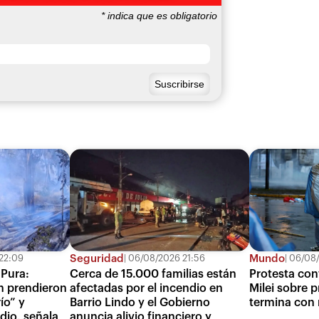
*
indica que es obligatorio
Seguridad
Mundo
22:09
06/08/2026 21:56
06/08/
 Pura:
Cerca de 15.000 familias están
Protesta con
n prendieron
afectadas por el incendio en
Milei sobre 
ío” y
Barrio Lindo y el Gobierno
termina con r
dio, señala
anuncia alivio financiero y