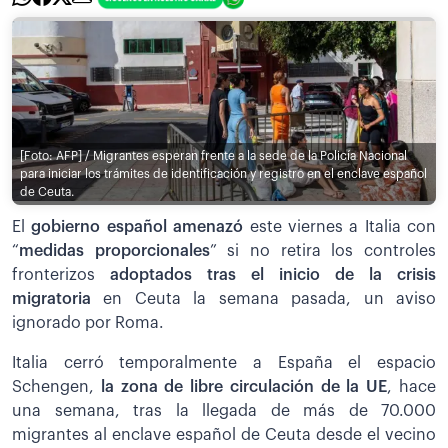
[Foto: AFP] / Migrantes esperan frente a la sede de la Policía Nacional
para iniciar los trámites de identificación y registro en el enclave español
de Ceuta.
El
gobierno español amenazó
este viernes a Italia con
“
medidas proporcionales
” si no retira los controles
fronterizos
adoptados tras el inicio de la crisis
migratoria
en Ceuta la semana pasada, un aviso
ignorado por Roma.
Italia cerró temporalmente a España el espacio
Schengen,
la zona de libre circulación de la UE
, hace
una semana, tras la llegada de más de 70.000
migrantes al enclave español de Ceuta desde el vecino