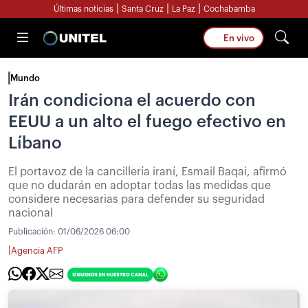
|
|
|
Últimas noticias
Santa Cruz
La Paz
Cochabamba
En vivo
Mundo
Irán condiciona el acuerdo con
EEUU a un alto el fuego efectivo en
Líbano
El portavoz de la cancillería iraní, Esmail Baqai, afirmó
que no dudarán en adoptar todas las medidas que
considere necesarias para defender su seguridad
nacional
Publicación:
01/06/2026 06:00
|
Agencia AFP