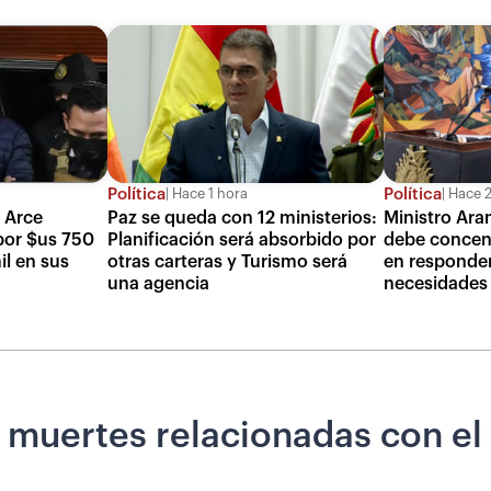
Política
Política
Hace 1 hora
Hace 2
s Arce
Paz se queda con 12 ministerios:
Ministro Ara
por $us 750
Planificación será absorbido por
debe concent
il en sus
otras carteras y Turismo será
en responder 
una agencia
necesidades 
 muertes relacionadas con el 