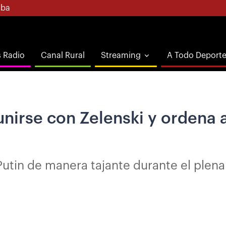
ba
s Radio
Canal Rural
Streaming
A Todo Deport
unirse con Zelenski y ordena a
o Putin de manera tajante durante el ple