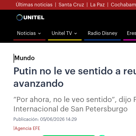
Últimas noticias
|
Santa Cruz
|
La Paz
|
Cochabam
Noticias
Unitel TV
Radio Disney
Ere
Mundo
Putin no le ve sentido a re
avanzando
”Por ahora, no le veo sentido”, dij
Internacional de San Petersburgo
Publicación:
05/06/2026 14:29
|
Agencia EFE