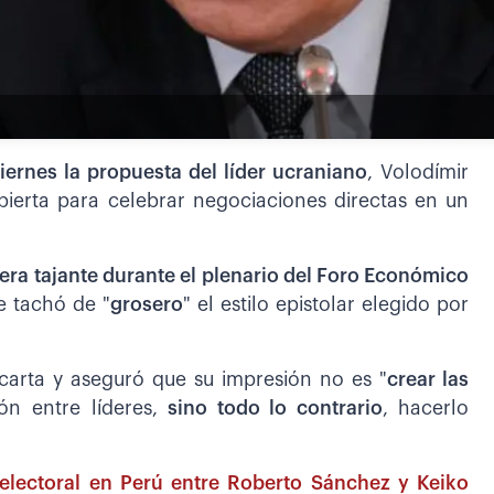
iernes la propuesta del líder ucraniano
, Volodímir
bierta para celebrar negociaciones directas en un
ra tajante durante el plenario del Foro Económico
e tachó de "
grosero
" el estilo epistolar elegido por
carta y aseguró que su impresión no es "
crear las
ón entre líderes,
sino todo lo contrario
, hacerlo
electoral en Perú entre Roberto Sánchez y Keiko