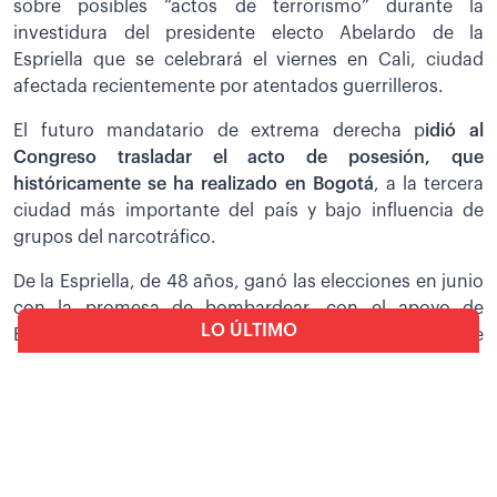
sobre posibles “actos de terrorismo” durante la
investidura del presidente electo Abelardo de la
Espriella que se celebrará el viernes en Cali, ciudad
afectada recientemente por atentados guerrilleros.
El futuro mandatario de extrema derecha p
idió al
Congreso trasladar el acto de posesión, que
históricamente se ha realizado en Bogotá
, a la tercera
ciudad más importante del país y bajo influencia de
grupos del narcotráfico.
De la Espriella, de 48 años, ganó las elecciones en junio
con la promesa de bombardear, con el apoyo de
LO ÚLTIMO
Estados Unidos, a las organizaciones ilegales que
operan en ese y otros puntos del país.
Política
Video: Repasa el discurso del
MIRA AQUÍ:
Paz anuncia que no asistirá a la posesión
presidente Rodrigo Paz por
de De la Espriella y enviará una delegación
las fiestas patrias
Pedro Sánchez, ministro de Defensa del presidente
Política