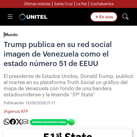
|
|
|
Últimas noticias
Santa Cruz
La Paz
Cochabamba
En vivo
Mundo
Trump publica en su red social
imagen de Venezuela como el
estado número 51 de EEUU
El presidente de Estados Unidos, Donald Trump, publicó
el martes en su plataforma Truth Social un gráfico del
mapa de Venezuela con fondo de una bandera
estadounidense y la leyenda “51º State”
Publicación:
12/05/2026 21:17
|
Agencia AFP