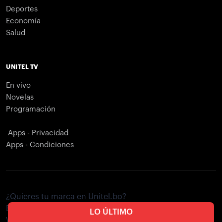
Deportes
Economía
Salud
UNITEL TV
En vivo
Novelas
Programación
Apps - Privacidad
Apps - Condiciones
¿Quieres tu marca en Unitel.bo?
Envíe un correo electrónico a
publicidad@unitel.com.bo
LO ÚLTIMO
Whatsapp:
716-46082