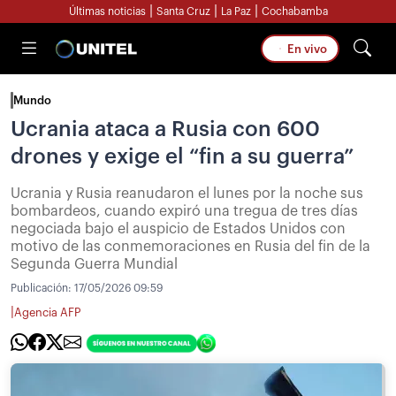
|
|
|
Últimas noticias
Santa Cruz
La Paz
Cochabamba
En vivo
Mundo
Ucrania ataca a Rusia con 600
drones y exige el “fin a su guerra”
Ucrania y Rusia reanudaron el lunes por la noche sus
bombardeos, cuando expiró una tregua de tres días
negociada bajo el auspicio de Estados Unidos con
motivo de las conmemoraciones en Rusia del fin de la
Segunda Guerra Mundial
Publicación:
17/05/2026 09:59
|
Agencia AFP