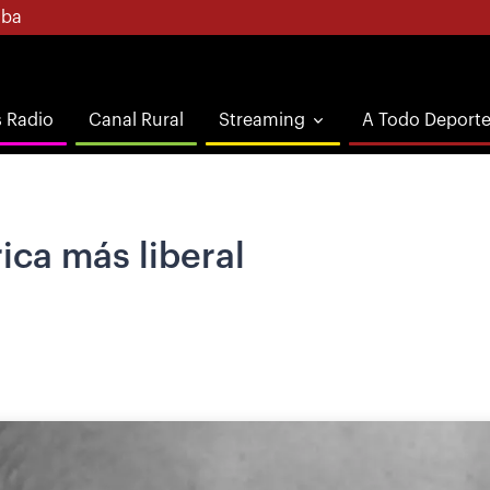
ba
s Radio
Canal Rural
Streaming
A Todo Deport
ica más liberal