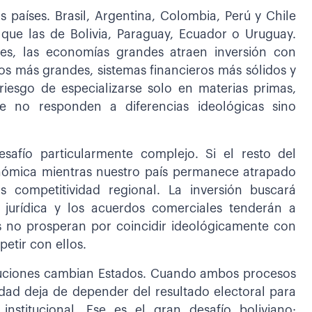
 países. Brasil, Argentina, Colombia, Perú y Chile
ue las de Bolivia, Paraguay, Ecuador o Uruguay.
es, las economías grandes atraen inversión con
os más grandes, sistemas financieros más sólidos y
 riesgo de especializarse solo en materias primas,
e no responden a diferencias ideológicas sino
esafío particularmente complejo. Si el resto del
nómica mientras nuestro país permanece atrapado
s competitividad regional. La inversión buscará
jurídica y los acuerdos comerciales tenderán a
es no prosperan por coincidir ideológicamente con
etir con ellos.
ituciones cambian Estados. Cuando ambos procesos
idad deja de depender del resultado electoral para
nstitucional. Ese es el gran desafío boliviano: