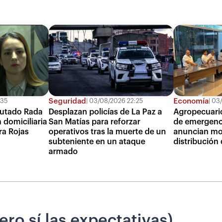
Seguridad
Economía
:35
03/08/2026 22:25
03/
putado Rada
Desplazan policías de La Paz a
Agropecuario
 domiciliaria
San Matías para reforzar
de emergenci
ra Rojas
operativos tras la muerte de un
anuncian mon
subteniente en un ataque
distribución
armado
ero sí las expectativas)