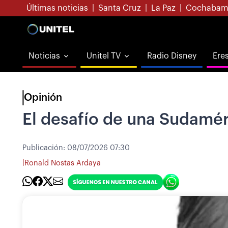
Últimas noticias
|
Santa Cruz
|
La Paz
|
Cochabam
Noticias
Unitel TV
Radio Disney
Ere
Opinión
El desafío de una Sudamér
Publicación:
08/07/2026 07:30
|
Ronald Nostas Ardaya