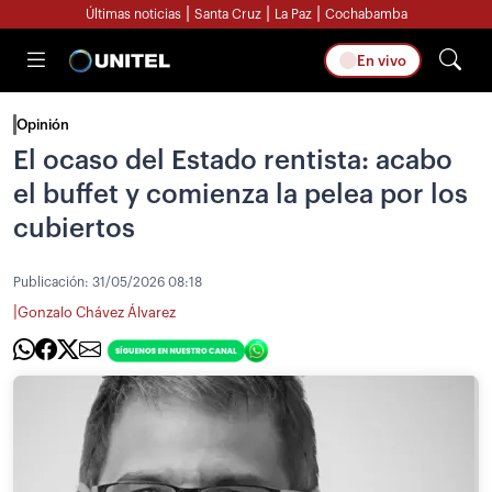
|
|
|
Últimas noticias
Santa Cruz
La Paz
Cochabamba
En vivo
Opinión
El ocaso del Estado rentista: acabo
el buffet y comienza la pelea por los
cubiertos
Publicación:
31/05/2026 08:18
|
Gonzalo Chávez Álvarez