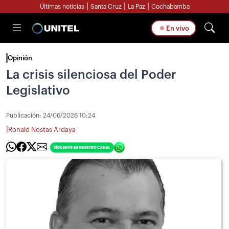
|
|
|
Últimas noticias
Santa Cruz
La Paz
Cochabamba
En vivo
Opinión
La crisis silenciosa del Poder
Legislativo
Publicación:
24/06/2026 10:24
|
Ronald Nostas Ardaya