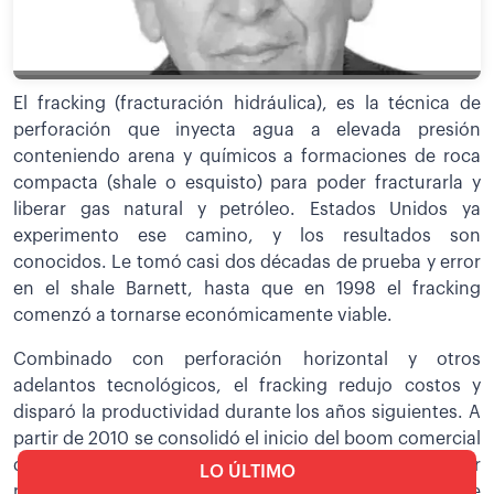
El fracking (fracturación hidráulica), es la técnica de
perforación que inyecta agua a elevada presión
conteniendo arena y químicos a formaciones de roca
compacta (shale o esquisto) para poder fracturarla y
liberar gas natural y petróleo. Estados Unidos ya
experimento ese camino, y los resultados son
conocidos. Le tomó casi dos décadas de prueba y error
en el shale Barnett, hasta que en 1998 el fracking
comenzó a tornarse económicamente viable.
Combinado con perforación horizontal y otros
adelantos tecnológicos, el fracking redujo costos y
disparó la productividad durante los años siguientes. A
partir de 2010 se consolidó el inicio del boom comercial
que convirtió a Estados Unidos en el primer productor
LO ÚLTIMO
mundial de petróleo y gas natural. El país que durante