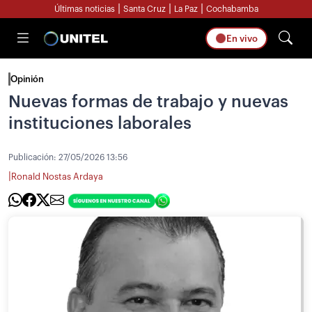
|
|
|
Últimas noticias
Santa Cruz
La Paz
Cochabamba
En vivo
Opinión
Nuevas formas de trabajo y nuevas
instituciones laborales
Publicación:
27/05/2026 13:56
|
Ronald Nostas Ardaya