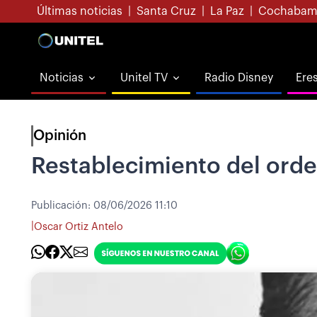
Últimas noticias
|
Santa Cruz
|
La Paz
|
Cochabam
Noticias
Unitel TV
Radio Disney
Ere
Opinión
Restablecimiento del ord
Publicación:
08/06/2026 11:10
|
Oscar Ortiz Antelo