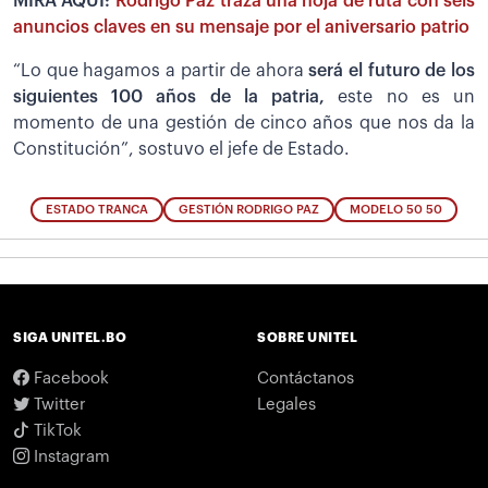
MIRA AQUÍ:
Rodrigo Paz traza una hoja de ruta con seis
anuncios claves en su mensaje por el aniversario patrio
“Lo que hagamos a partir de ahora
será el futuro de los
siguientes 100 años de la patria,
este no es un
momento de una gestión de cinco años que nos da la
Constitución”, sostuvo el jefe de Estado.
ESTADO TRANCA
GESTIÓN RODRIGO PAZ
MODELO 50 50
SIGA UNITEL.BO
SOBRE UNITEL
Facebook
Contáctanos
Twitter
Legales
TikTok
Instagram