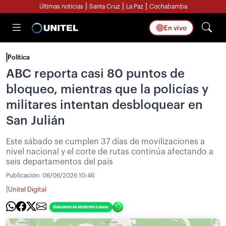
|
|
|
Últimas noticias
Santa Cruz
La Paz
Cochabamba
En vivo
Política
ABC reporta casi 80 puntos de
bloqueo, mientras que la policías y
militares intentan desbloquear en
San Julián
Este sábado se cumplen 37 días de movilizaciones a
nivel nacional y el corte de rutas continúa afectando a
seis departamentos del país
Publicación:
06/06/2026 10:46
|
Unitel Digital