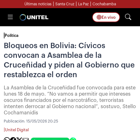
|
|
|
Últimas noticias
Santa Cruz
La Paz
Cochabamba
En vivo
Política
Bloqueos en Bolivia: Cívicos
convocan a Asamblea de la
Cruceñidad y piden al Gobierno que
restablezca el orden
La Asamblea de la Cruceñidad fue convocada para este
lunes 18 de mayo. ”No vamos a permitir que intereses
oscuros financiados por el narcotráfico, terroristas
intenten derrocar al Gobierno nacional”, sostuvo, Stello
Cochamanidis
Publicación:
15/05/2026 20:25
|
Unitel Digital