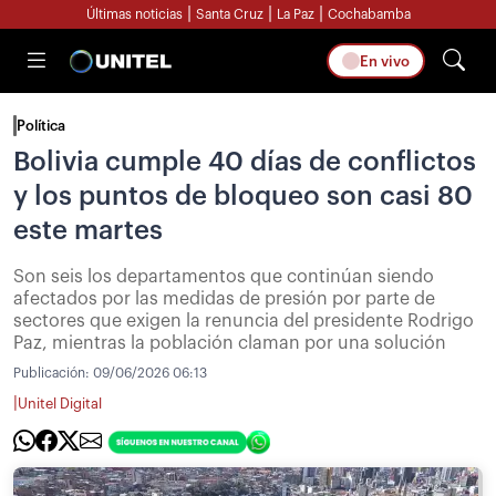
|
|
|
Últimas noticias
Santa Cruz
La Paz
Cochabamba
En vivo
Política
Bolivia cumple 40 días de conflictos
y los puntos de bloqueo son casi 80
este martes
Son seis los departamentos que continúan siendo
afectados por las medidas de presión por parte de
sectores que exigen la renuncia del presidente Rodrigo
Paz, mientras la población claman por una solución
Publicación:
09/06/2026 06:13
|
Unitel Digital