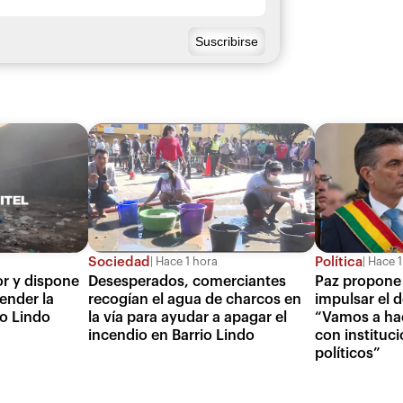
Sociedad
Política
Hace 1 hora
Hace 1
or y dispone
Desesperados, comerciantes
Paz propone
ender la
recogían el agua de charcos en
impulsar el d
o Lindo
la vía para ayudar a apagar el
“Vamos a ha
incendio en Barrio Lindo
con instituci
políticos”