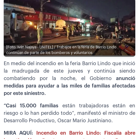
[Foto: Iván Najaya - UNITEL] / Trabajos en la feria de Barrio Lindo
continúan de parte de los bomberos y voluntarios
En medio del incendio en la feria Barrio Lindo que inició
la madrugada de este jueves y continúa siendo
combatiendo por la noche, el Gobierno
anunció
medidas para ayudar a las miles de familias afectadas
por este siniestro.
“Casi 15.000 familias
están trabajadoras están en
riesgo o lo han perdido todo”, manifestó el ministro de
Desarrollo Productivo, Oscar Mario Justiniano.
MIRA AQUÍ:
Incendio en Barrio Lindo: Fiscalía abre