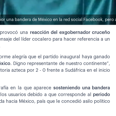
por una bandera de México en la red social Facebook, pero a
provocó una
reacción del exgobernador cruceño
nsaje del líder cocalero para hacer referencia a un
.
rme alegría que el partido inaugural haya ganado
éxico
. Digno representante de nuestro continente”,
toria azteca por 2 - 0 frente a Sudáfrica en el inicio
afía en la que aparece
sosteniendo una bandera
e los usuarios debido a que corresponde al
periodo
ida hacia México, país que le concedió asilo político