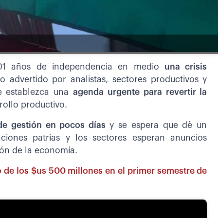
201 años de independencia en medio
una crisis
lo advertido por analistas, sectores productivos y
se establezca una
agenda urgente para revertir la
rollo productivo.
de gestión en pocos días
y se espera que dè un
ciones patrias y los sectores esperan anuncios
ión de la economía.
 de los $us 500 millones en el primer semestre de