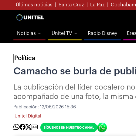
Últimas noticias
|
Santa Cruz
|
La Paz
|
Cochabam
Noticias
Unitel TV
Radio Disney
Ere
Política
Camacho se burla de publi
La publicación del líder cocalero n
acompañado de una foto, la misma qu
Publicación:
12/06/2026 15:36
|
Unitel Digital