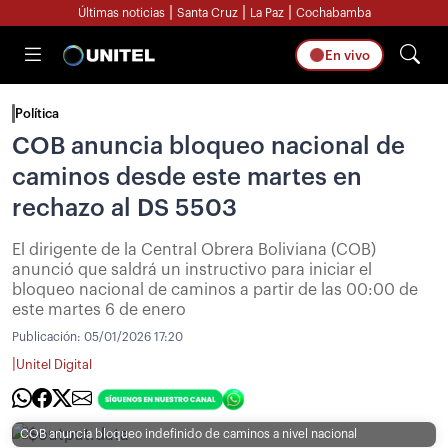
|
|
|
Últimas noticias
Santa Cruz
La Paz
Cochabamba
En vivo
Política
COB anuncia bloqueo nacional de
caminos desde este martes en
rechazo al DS 5503
El dirigente de la Central Obrera Boliviana (COB)
anunció que saldrá un instructivo para iniciar el
bloqueo nacional de caminos a partir de las 00:00 de
este martes 6 de enero
Publicación:
05/01/2026 17:20
|
Unitel Digital
COB anuncia bloqueo indefinido de caminos a nivel nacional