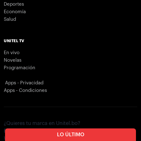
Deportes
Economía
Salud
UNITEL TV
En vivo
Novelas
Programación
Apps - Privacidad
Apps - Condiciones
¿Quieres tu marca en Unitel.bo?
Envíe un correo electrónico a
publicidad@unitel.com.bo
LO ÚLTIMO
Whatsapp:
716-46082