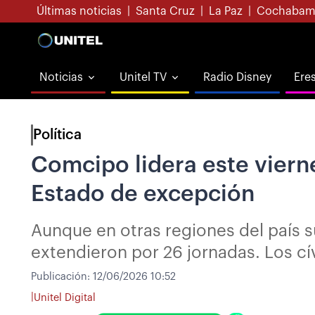
Últimas noticias
|
Santa Cruz
|
La Paz
|
Cochabam
Noticias
Unitel TV
Radio Disney
Ere
Política
Comcipo lidera este vierne
Estado de excepción
Aunque en otras regiones del país s
extendieron por 26 jornadas. Los c
Publicación:
12/06/2026 10:52
|
Unitel Digital