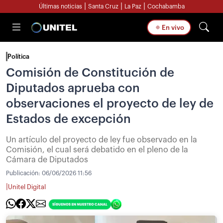
|
|
|
Últimas noticias
Santa Cruz
La Paz
Cochabamba
En vivo
Política
Comisión de Constitución de
Diputados aprueba con
observaciones el proyecto de ley de
Estados de excepción
Un artículo del proyecto de ley fue observado en la
Comisión, el cual será debatido en el pleno de la
Cámara de Diputados
Publicación:
06/06/2026 11:56
|
Unitel Digital