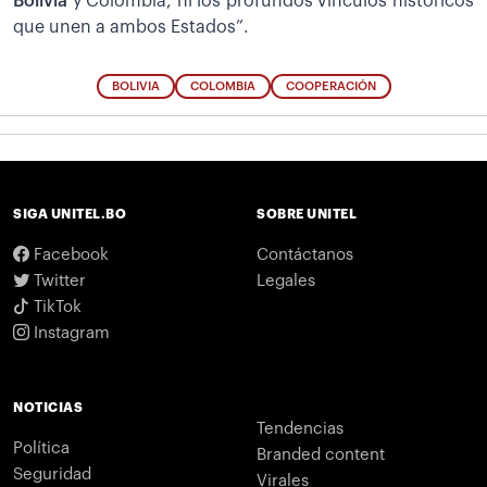
Bolivia
y Colombia, ni los profundos vínculos históricos
que unen a ambos Estados”.
BOLIVIA
COLOMBIA
COOPERACIÓN
SIGA UNITEL.BO
SOBRE UNITEL
Facebook
Contáctanos
Twitter
Legales
TikTok
Instagram
NOTICIAS
Tendencias
Política
Branded content
Seguridad
Virales