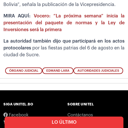
Bolivia”, señala la publicación de la Vicepresidencia.
MIRA AQUÍ:
Vocero: “La próxima semana” inicia la
presentación del paquete de normas y la Ley de
Inversiones será la primera
La autoridad también dijo que participará en los actos
protocolares
por las fiestas patrias del 6 de agosto en la
ciudad de Sucre.
ÓRGANO JUDICIAL
EDMAND LARA
AUTORIDADES JUDICIALES
SIGA UNITEL.BO
SOBRE UNITEL
Facebook
Contáctanos
Twitter
Legales
LO ÚLTIMO