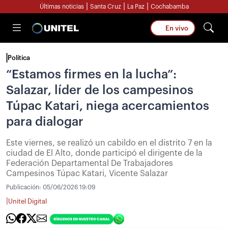
|
|
|
Últimas noticias
Santa Cruz
La Paz
Cochabamba
En vivo
Política
“Estamos firmes en la lucha”:
Salazar, líder de los campesinos
Túpac Katari, niega acercamientos
para dialogar
Este viernes, se realizó un cabildo en el distrito 7 en la
ciudad de El Alto, donde participó el dirigente de la
Federación Departamental De Trabajadores
Campesinos Túpac Katari, Vicente Salazar
Publicación:
05/06/2026 19:09
|
Unitel Digital