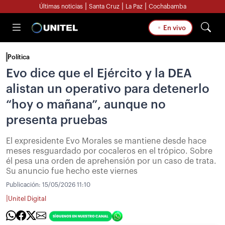
|
|
|
Últimas noticias
Santa Cruz
La Paz
Cochabamba
En vivo
Política
Evo dice que el Ejército y la DEA
alistan un operativo para detenerlo
“hoy o mañana”, aunque no
presenta pruebas
El expresidente Evo Morales se mantiene desde hace
meses resguardado por cocaleros en el trópico. Sobre
él pesa una orden de aprehensión por un caso de trata.
Su anuncio fue hecho este viernes
Publicación:
15/05/2026 11:10
|
Unitel Digital