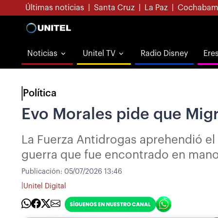
Últimas noticias
|
Santa Cruz
|
La Paz
|
Cochabam
Noticias
Unitel TV
Radio Disney
Ere
Política
Evo Morales pide que Migra
La Fuerza Antidrogas aprehendió el
guerra que fue encontrado en mano
Publicación:
05/07/2026 13:46
|
Unitel Digital