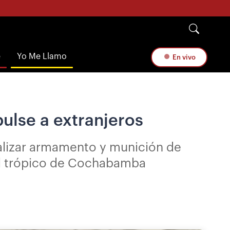
e
Yo Me Llamo
En vivo
pulse a extranjeros
ializar armamento y munición de
el trópico de Cochabamba