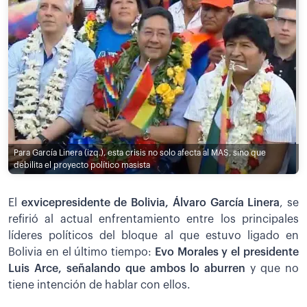
Para García Linera (izq.), esta crisis no solo afecta al MAS, sino que
debilita el proyecto político masista
El
exvicepresidente de Bolivia, Álvaro García Linera
, se
refirió al actual enfrentamiento entre los principales
líderes políticos del bloque al que estuvo ligado en
Bolivia en el último tiempo:
Evo Morales y el presidente
Luis Arce, señalando que ambos lo aburren
y que no
tiene intención de hablar con ellos.