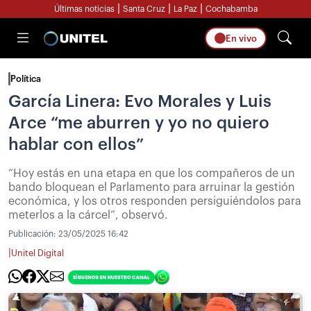
|
|
|
Últimas noticias
Santa Cruz
La Paz
Cochabamba
En vivo
Política
García Linera: Evo Morales y Luis
Arce “me aburren y yo no quiero
hablar con ellos”
“Hoy estás en una etapa en que los compañeros de un
bando bloquean el Parlamento para arruinar la gestión
económica, y los otros responden persiguiéndolos para
meterlos a la cárcel”, observó.
Publicación:
23/05/2025 16:42
|
Unitel Digital