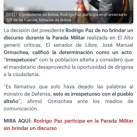
[EFE] / El presidente de Bolivia, Rodrigo Paz, participa en el aniversario
201 de las Fuerzas Armadas de Bolivia
La decisión del presidente
Rodrigo Paz de no brindar un
discurso durante la Parada Militar
realizada en El Alto
generó críticas. El senador de Libre, José Manuel
Ormachea, calificó la determinación como un acto
“irrespetuoso”
con la población alteña y consideró que
el mandatario desaprovechó la oportunidad de dirigirse
a la ciudadanía.
“Es llamativo que solo haya dejado las palabras al
ministro de Defensa,
esto es irrespetuoso con el pueblo
alteño
”, afirmó Ormachea ante los medios de
comunicación.
MIRA AQUÍ:
Rodrigo Paz participa en la Parada Militar
sin brindar un discurso