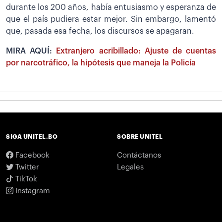
durante los 200 años, había entusiasmo y esperanza de
que el país pudiera estar mejor. Sin embargo, lamentó
que, pasada esa fecha, los discursos se apagaran.
MIRA AQUÍ:
Extranjero acribillado: Ajuste de cuentas
por narcotráfico, la hipótesis que maneja la Policía
SIGA UNITEL.BO
SOBRE UNITEL
Facebook
Contáctanos
Twitter
Legales
TikTok
Instagram