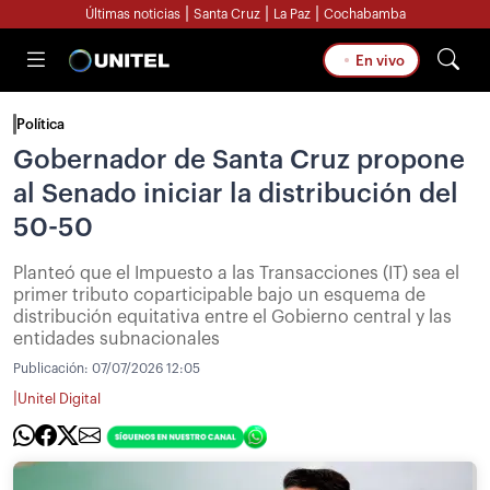
|
|
|
Últimas noticias
Santa Cruz
La Paz
Cochabamba
En vivo
Política
Gobernador de Santa Cruz propone
al Senado iniciar la distribución del
50-50
Planteó que el Impuesto a las Transacciones (IT) sea el
primer tributo coparticipable bajo un esquema de
distribución equitativa entre el Gobierno central y las
entidades subnacionales
Publicación:
07/07/2026 12:05
|
Unitel Digital