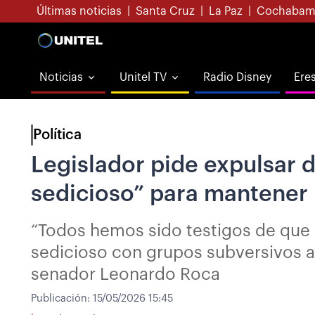
Últimas noticias
|
Santa Cruz
|
La Paz
|
Cochabam
Noticias
Unitel TV
Radio Disney
Ere
Política
Legislador pide expulsar 
sedicioso” para mantener 
“Todos hemos sido testigos de que 
sedicioso con grupos subversivos a 
senador Leonardo Roca
Publicación:
15/05/2026 15:45