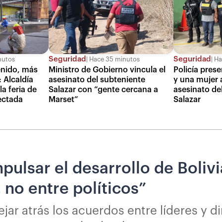
Seguridad
Seguridad
nutos
Hace 35 minutos
Ha
enido, más
Ministro de Gobierno vincula el
Policía pres
 Alcaldía
asesinato del subteniente
y una mujer 
a feria de
Salazar con “gente cercana a
asesinato de
fectada
Marset”
Salazar
pulsar el desarrollo de Boliv
 no entre políticos”
jar atrás los acuerdos entre líderes y d