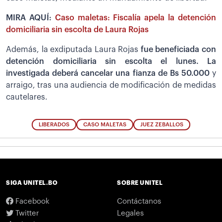
MIRA AQUÍ:
Caso maletas: Fiscalía apela la detención
domiciliaria sin escolta de Laura Rojas
Además, la exdiputada Laura Rojas
fue beneficiada con
detención domiciliaria sin escolta el lunes. La
investigada deberá cancelar una fianza de Bs 50.000
y
arraigo, tras una audiencia de modificación de medidas
cautelares.
LIBERADOS
CASO MALETAS
JUEZ ZEBALLOS
SIGA UNITEL.BO
SOBRE UNITEL
Facebook
Contáctanos
Twitter
Legales