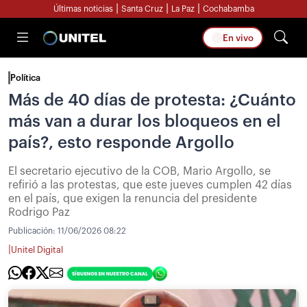
|
|
|
Últimas noticias
Santa Cruz
La Paz
Cochabamba
En vivo
Política
Más de 40 días de protesta: ¿Cuánto
más van a durar los bloqueos en el
país?, esto responde Argollo
El secretario ejecutivo de la COB, Mario Argollo, se
refirió a las protestas, que este jueves cumplen 42 días
en el país, que exigen la renuncia del presidente
Rodrigo Paz
Publicación:
11/06/2026 08:22
|
Unitel Digital