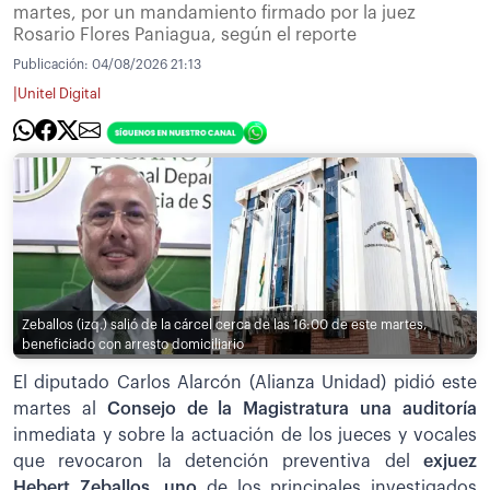
martes, por un mandamiento firmado por la juez
Rosario Flores Paniagua, según el reporte
Publicación:
04/08/2026 21:13
|
Unitel Digital
Zeballos (izq.) salió de la cárcel cerca de las 16:00 de este martes,
beneficiado con arresto domiciliario
El diputado Carlos Alarcón (Alianza Unidad) pidió este
martes al
Consejo de la Magistratura una auditoría
inmediata y sobre la actuación de los jueces y vocales
que revocaron la detención preventiva del
exjuez
Hebert Zeballos, uno
de los principales investigados